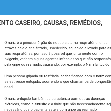
NTO CASEIRO, CAUSAS, REMÉDIOS,
O nariz é o principal órgão do nosso sistema respiratório, onde
através dele o ar é filtrado, umedecido, aquecido e levado para a
vias respiratórias, por isso é possível que juntamente com o
oxigênio, venham alguns agentes infecciosos que são responsáv
pela gripe ou resfriado, causando, por exemplo, o Nariz Entupido.
Uma pessoa gripada ou resfriada, acaba ficando com o nariz c
se estivesse entupido, ocorrendo o que chamamos de congestã
nasal.
O nariz entupido também se caracteriza com outras doenças
alérgicas, como a sinusite e a rinite que não necessariamente se
necessário que o paciente esteja com gripe ou resfriado.