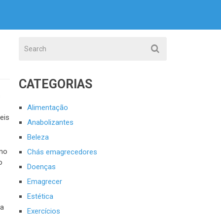
CATEGORIAS
s
Alimentação
eis
Anabolizantes
Beleza
omo
Chás emagrecedores
o
Doenças
Emagrecer
Estética
ja
Exercícios