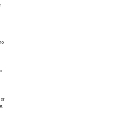
e
mo
ir
r
ser
r.