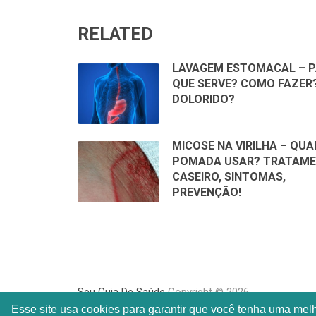
RELATED
LAVAGEM ESTOMACAL – 
QUE SERVE? COMO FAZER?
DOLORIDO?
MICOSE NA VIRILHA – QUA
POMADA USAR? TRATAM
CASEIRO, SINTOMAS,
PREVENÇÃO!
Seu Guia De Saúde
Copyright © 2026.
Esse site usa cookies para garantir que você tenha uma mel