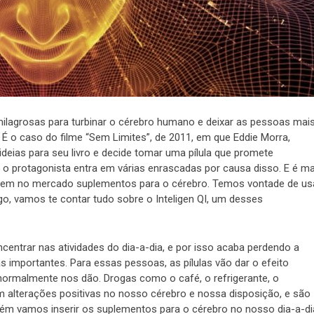
ilagrosas para turbinar o cérebro humano e deixar as pessoas mai
 É o caso do filme “Sem Limites”, de 2011, em que Eddie Morra,
ideias para seu livro e decide tomar uma pílula que promete
s o protagonista entra em várias enrascadas por causa disso. E é ma
em no mercado suplementos para o cérebro. Temos vontade de usa
go, vamos te contar tudo sobre o Inteligen QI, um desses
centrar nas atividades do dia-a-dia, e por isso acaba perdendo a
as importantes. Para essas pessoas, as pílulas vão dar o efeito
ormalmente nos dão. Drogas como o café, o refrigerante, o
m alterações positivas no nosso cérebro e nossa disposição, e são
ém vamos inserir os suplementos para o cérebro no nosso dia-a-di