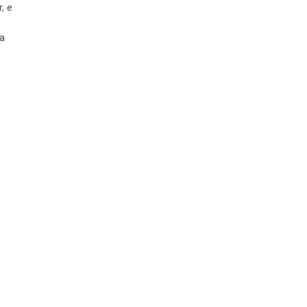
, e
ia