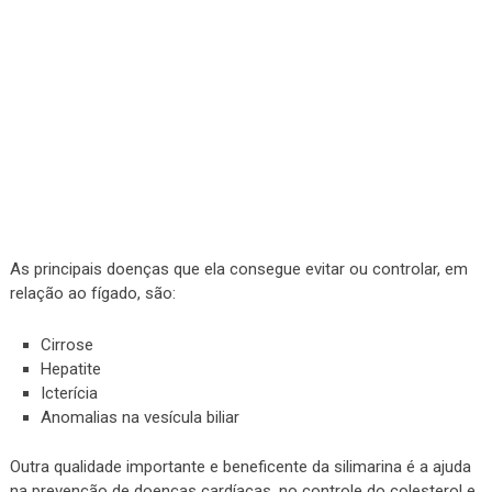
As principais doenças que ela consegue evitar ou controlar, em
relação ao fígado, são:
Cirrose
Hepatite
Icterícia
Anomalias na vesícula biliar
Outra qualidade importante e beneficente da silimarina é a ajuda
na prevenção de doenças cardíacas, no controle do colesterol e