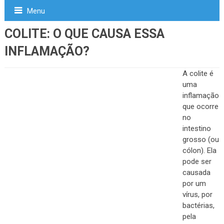
Menu
COLITE: O QUE CAUSA ESSA
INFLAMAÇÃO?
A colite é
uma
inflamação
que ocorre
no
intestino
grosso (ou
cólon). Ela
pode ser
causada
por um
vírus, por
bactérias,
pela